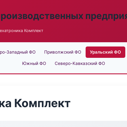
производственных предпри
ехатроника Комплект
ро-Западный ФО
Приволжский ФО
Уральский ФО
Южный ФО
Северо-Кавказский ФО
ка Комплект