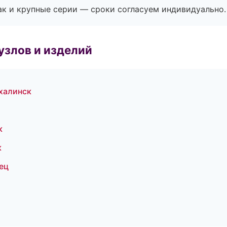
ак и крупные серии — сроки согласуем индивидуально.
узлов и изделий
халинск
к
к
ец