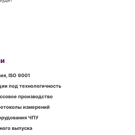
аудит
ми
ия, ISO 9001
ции под технологичность
ассовое производство
ротоколы измерений
орудования ЧПУ
ного выпуска