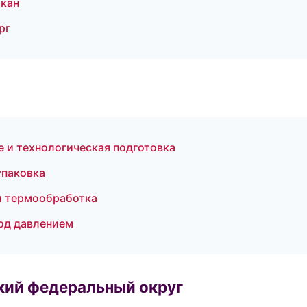
акан
рг
 и технологическая подготовка
упаковка
и термообработка
под давлением
ский федеральный округ