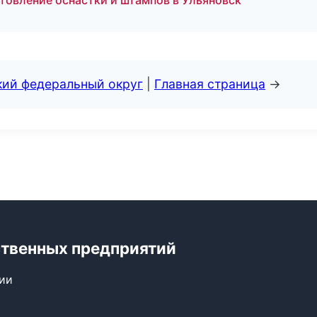
товление оснастки и штампов в Ульяновск
кий федеральный округ
|
Главная страница
→
ственных предприятий
сии