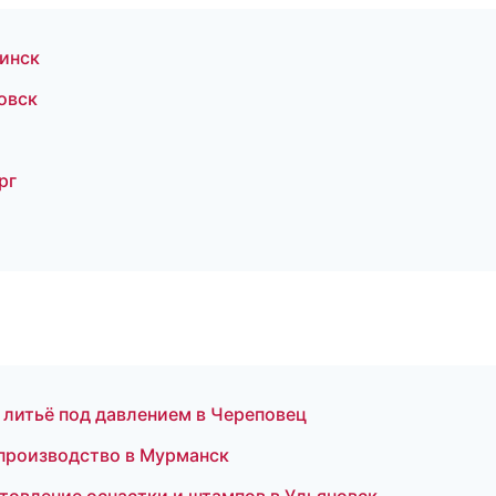
инск
овск
рг
литьё под давлением в Череповец
производство в Мурманск