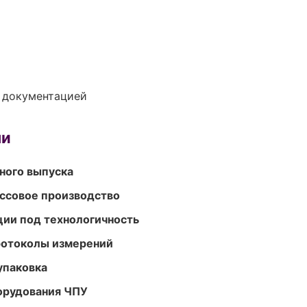
е документацией
ми
ного выпуска
ассовое производство
ции под технологичность
ротоколы измерений
упаковка
орудования ЧПУ