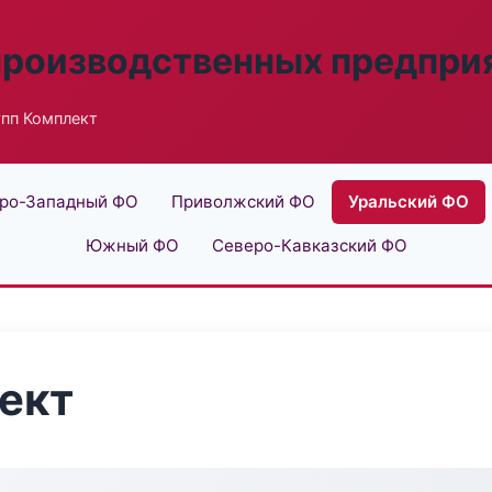
производственных предпри
упп Комплект
ро-Западный ФО
Приволжский ФО
Уральский ФО
Южный ФО
Северо-Кавказский ФО
ект