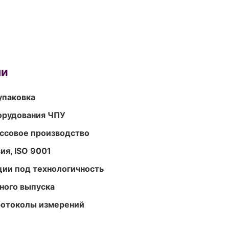
ми
упаковка
орудования ЧПУ
ассовое производство
ия, ISO 9001
ции под технологичность
ного выпуска
ротоколы измерений