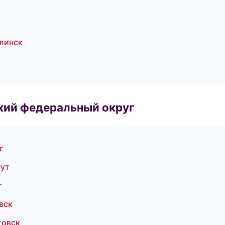
линск
ский федеральный округ
г
гут
г
вск
товск