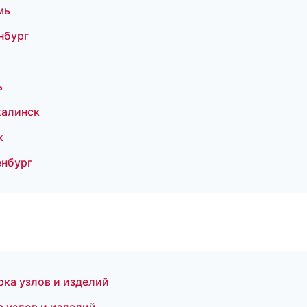
мь
нбург
ь
халинск
к
нбург
ка узлов и изделий