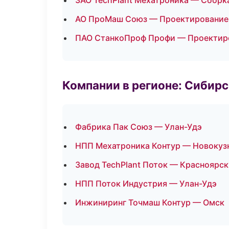
ЗАО TechPlant Мехатроника — Сборка
АО ПроМаш Союз — Проектирование 
ПАО СтанкоПроф Профи — Проектиро
Компании в регионе: Сибир
Фабрика Пак Союз — Улан-Удэ
НПП Мехатроника Контур — Новокуз
Завод TechPlant Поток — Красноярск
НПП Поток Индустрия — Улан-Удэ
Инжиниринг Точмаш Контур — Омск