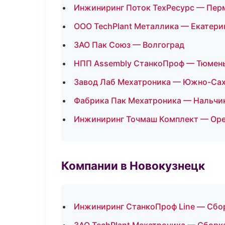
Инжиниринг Поток ТехРесурс — Пер
ООО TechPlant Металлика — Екатери
ЗАО Пак Союз — Волгоград
НПП Assembly СтанкоПроф — Тюмен
Завод Лаб Мехатроника — Южно-Са
Фабрика Пак Мехатроника — Нальчи
Инжиниринг Точмаш Комплект — Оре
Компании в Новокузнецк
Инжиниринг СтанкоПроф Line — Сбор