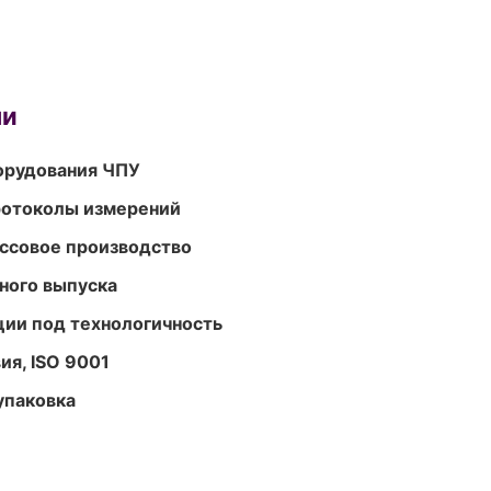
ми
орудования ЧПУ
ротоколы измерений
ассовое производство
ного выпуска
ции под технологичность
ия, ISO 9001
упаковка