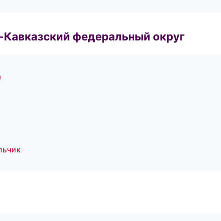
о-Кавказский федеральный округ
а
льчик