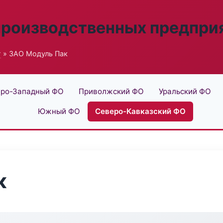
производственных предпри
г
» ЗАО Модуль Пак
ро-Западный ФО
Приволжский ФО
Уральский ФО
Южный ФО
Северо-Кавказский ФО
к