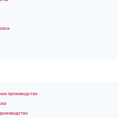
овск
ное производство
ска
производство