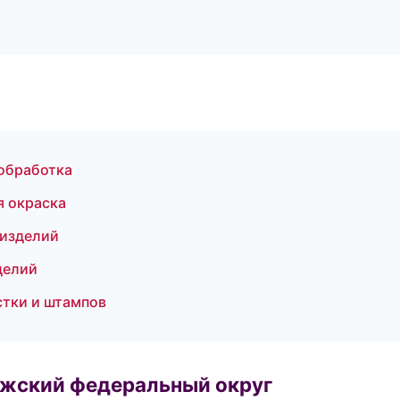
обработка
 окраска
 изделий
делий
стки и штампов
лжский федеральный округ