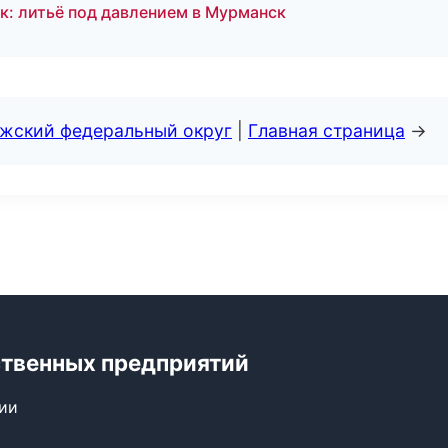
: литьё под давлением в Мурманск
лжский федеральный округ
|
Главная страница
→
ственных предприятий
сии