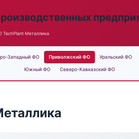
производственных предпри
 TechPlant Металлика
ро-Западный ФО
Приволжский ФО
Уральский ФО
Южный ФО
Северо-Кавказский ФО
Металлика