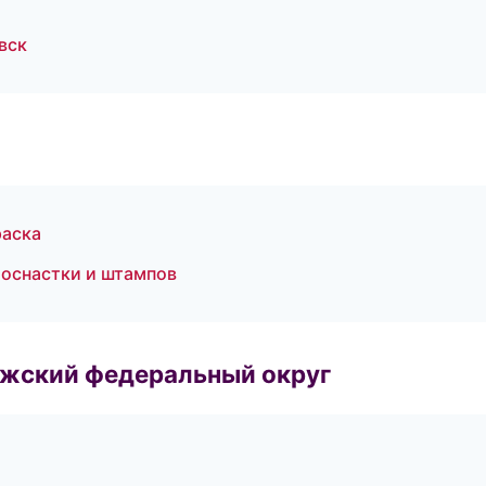
вск
раска
оснастки и штампов
лжский федеральный округ