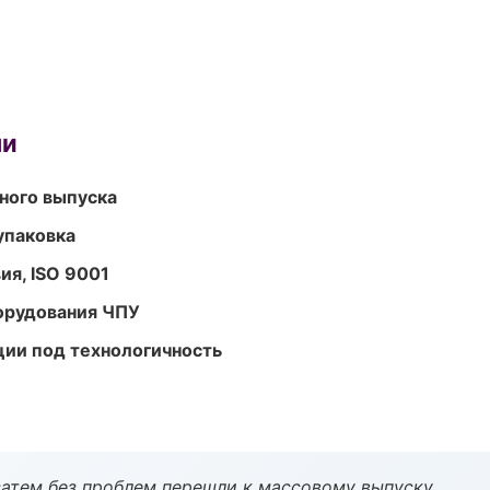
ми
ного выпуска
упаковка
ия, ISO 9001
орудования ЧПУ
ции под технологичность
атем без проблем перешли к массовому выпуску.