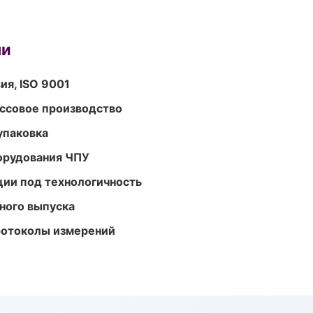
ми
ия, ISO 9001
ассовое производство
упаковка
орудования ЧПУ
ции под технологичность
ного выпуска
ротоколы измерений