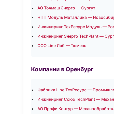
АО Точмаш Энерго — Сургут
НПП Модуль Металлика — Новосиби
Инжиниринг ТехРесурс Модуль — Ро
Инжиниринг Энерго TechPlant — Сур
ООО Line Лаб — Тюмень
Компании в Оренбург
Фабрика Line ТехРесурс — Промышле
Инжиниринг Союз TechPlant — Механ
АО Профи Контур — Механообработка