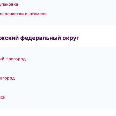
упаковка
е оснастки и штампов
лжский федеральный округ
ий Новгород
овгород
вск