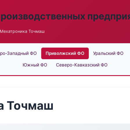
производственных предпри
 Мехатроника Точмаш
ро-Западный ФО
Приволжский ФО
Уральский ФО
Южный ФО
Северо-Кавказский ФО
а Точмаш