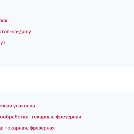
рск
стов-на-Дону
гут
нная упаковка
ообработка: токарная, фрезерная
: токарная, фрезерная