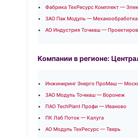
Фабрика ТехРесурс Комплект — Эле
ЗАО Пак Модуль — Механообработка:
АО Индустрия Точмаш — Проектирова
Компании в регионе: Центр
Инжиниринг Энерго ПроМаш — Моск
ЗАО Модуль Точмаш — Воронеж
ПАО TechPlant Профи — Иваново
ПК Лаб Поток — Калуга
АО Модуль ТехРесурс — Тверь