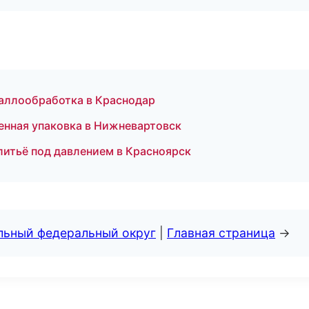
таллообработка в Краснодар
нная упаковка в Нижневартовск
литьё под давлением в Красноярск
альный федеральный округ
|
Главная страница
→