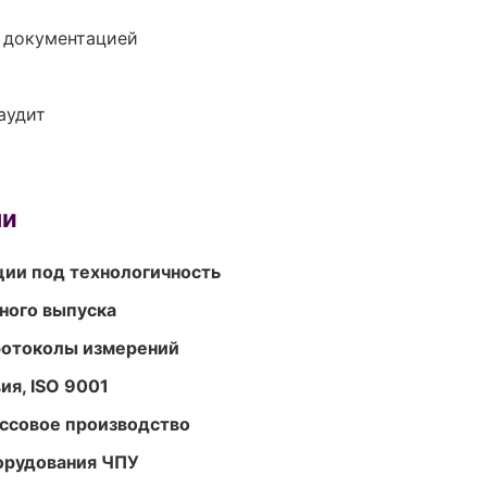
е документацией
аудит
ми
ции под технологичность
ного выпуска
ротоколы измерений
ия, ISO 9001
ассовое производство
орудования ЧПУ