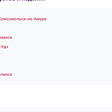
Комсомольск-на-Амуре
рманск
-Удэ
алинск